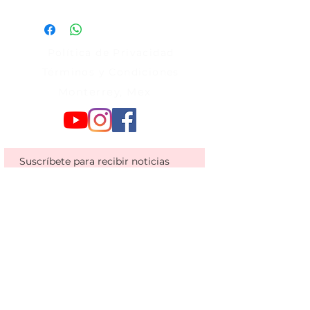
Política de Privacidad
Términos y Condiciones
Monterrey, Mex
Suscríbete para recibir noticias
cuando publicamos nuevo
contenido como artículos y
plantillas en nuestra página.
Acepto la
Política de
Privacidad