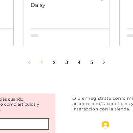
Daisy
1
2
3
4
5
Términos y Condiciones
M
O bien regístrate como mi
icias cuando
acceder a más beneficios y 
o como artículos y
interacción con la tienda.
.
Inicio sesión