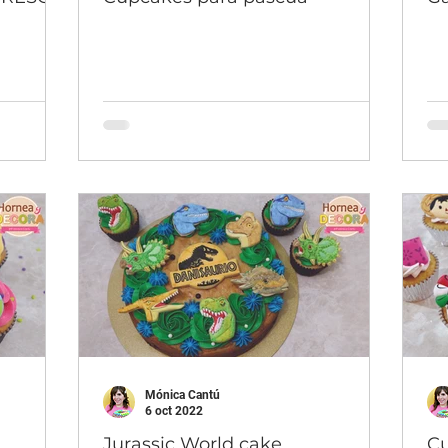
Mónica Cantú
6 oct 2022
Jurassic World cake
C