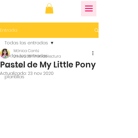
Entrada
Todas las entradas
Mónica Cantú
Todas las entradas
2 nov 2019
1 min de lectura
Pastel de My Little Pony
artículos
Actualizado:
23 nov 2020
plantillas